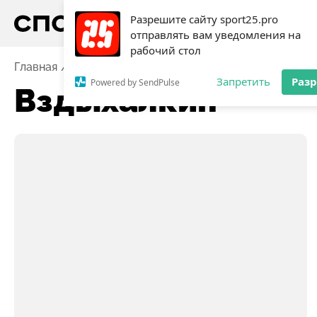
Разрешите сайту sport25.pro
отправлять вам уведомления на
рабочий стол
Главная
Вздыхалкин
Запретить
Раз
Powered by SendPulse
Вздыхалкин