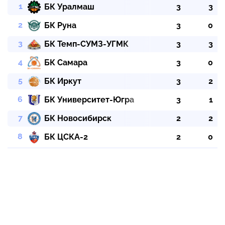
БК Уралмаш
3
3
БК Руна
3
0
БК Темп-СУМЗ-УГМК
3
3
БК Самара
3
0
БК Иркут
3
2
БК Университет-Югра
3
1
БК Новосибирск
2
2
БК ЦСКА-2
2
0