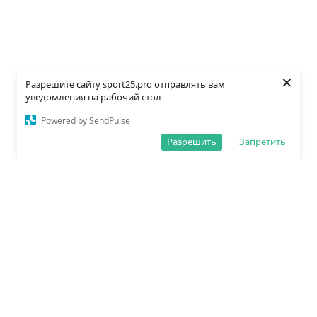
×
Разрешите сайту sport25.pro отправлять вам
уведомления на рабочий стол
Powered by SendPulse
Разрешить
Запретить
О редакции
Политика обработки данных