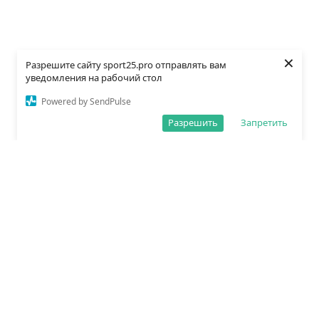
×
Разрешите сайту sport25.pro отправлять вам
уведомления на рабочий стол
Powered by SendPulse
Разрешить
Запретить
О редакции
Политика обработки данных
Правила сайта