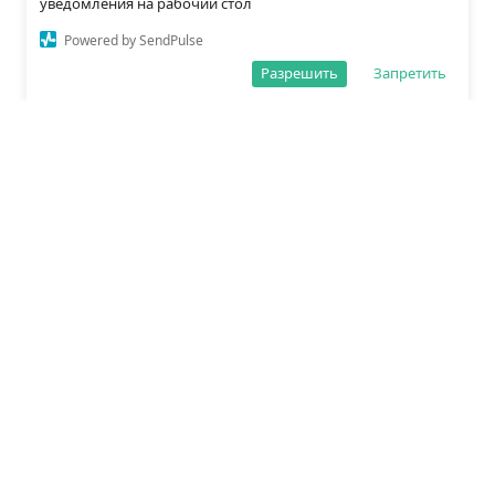
уведомления на рабочий стол
Powered by SendPulse
Разрешить
Запретить
О редакции
Политика обработки данных
Правила сайта