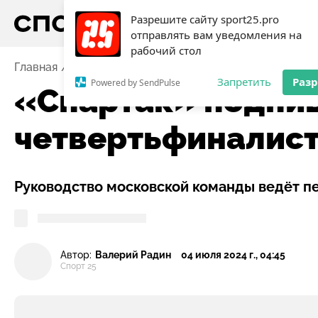
Разрешите сайту sport25.pro
отправлять вам уведомления на
рабочий стол
Главная
Новости
Футбол
«Спартак» подпишет ч
Запретить
Раз
Powered by SendPulse
«Спартак» подпи
четвертьфиналист
Руководство московской команды ведёт п
Автор:
Валерий Радин
04 июля 2024 г., 04:45
Спорт 25