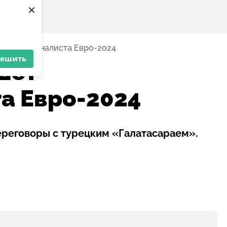
×
етвертьфиналиста Евро-2024
решить
шет
а Евро-2024
ереговоры с турецким «Галатасараем».