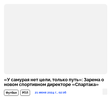
«У самурая нет цели, только путь»: Зарема о
новом спортивном директоре «Спартака»
21 июня 2024 г., 02:06
Футбол
РПЛ