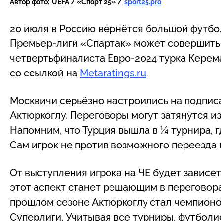
Автор фото:
UEFA / «Спорт 25» /
sport25.pro
20 июля в Россию вернётся большой футбо
Премьер-лиги «Спартак» может совершить
четвертьфиналиста Евро-2024 турка Керем
со ссылкой на
Metaratings.ru
.
Москвичи серьёзно настроились на подпис
Актюркоглу. Переговоры могут затянутся из
Напомним, что Турция вышла в ¼ турнира, 
Сам игрок не против возможного переезда 
От выступления игрока на ЧЕ будет зависет
этот аспект станет решающим в переговор
прошлом сезоне Актюркоглу стал чемпионом
Суперлиги. Учитывая все турниры, футболис