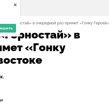
×
он «Горностай» в очередной раз примет «Гонку Героев
решить
«Горностай» в
имет «Гонку
востоке
к.
:40