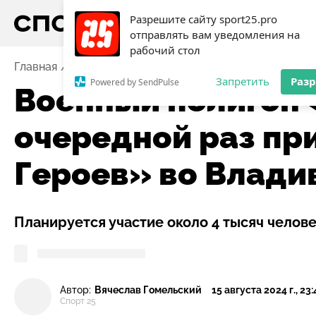
Разрешите сайту sport25.pro
отправлять вам уведомления на
рабочий стол
Главная
Новости
Активный отдых
Военный полиг
Запретить
Раз
Powered by SendPulse
Военный полигон 
очередной раз пр
Героев» во Влади
Планируется участие около 4 тысяч челове
Автор:
Вячеслав Гомельский
15 августа 2024 г., 23
Спорт 25