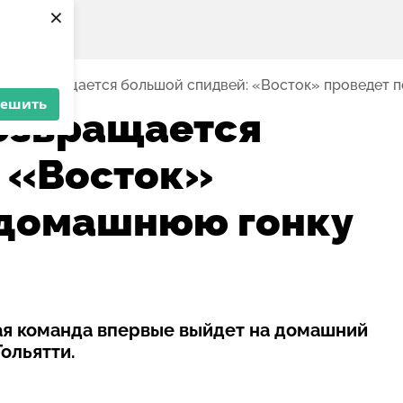
×
ок возвращается большой спидвей: «Восток» проведет 
решить
озвращается
 «Восток»
 домашнюю гонку
ая команда впервые выйдет на домашний
ольятти.