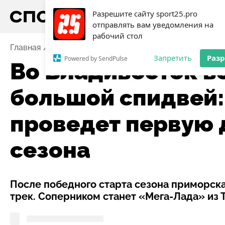
Разрешите сайту sport25.pro
отправлять вам уведомления на
рабочий стол
Главная
Новости
АвтоМотоспорт
Во Владивост
Запретить
Раз
Powered by SendPulse
Во Владивосток в
большой спидвей:
проведет первую
сезона
После победного старта сезона приморск
трек. Соперником станет «Мега-Лада» из Т