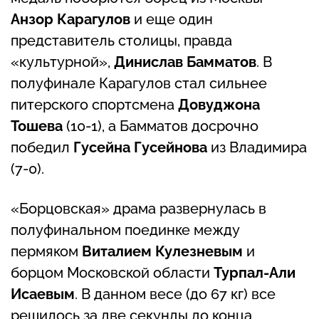
Анзор Карагулов
и еще один
представитель столицы, правда
«культурной»,
Динислав Бамматов
. В
полуфинале Карагулов стал сильнее
питерского спортсмена
Довуджона
Тошева
(10-1), а Бамматов досрочно
победил
Гусейна Гусейнова
из Владимира
(7-0).
«Борцовская» драма развернулась в
полуфинальном поединке между
пермяком
Виталием Кулезневым
и
борцом Московской области
Турпал-Али
Исаевым
. В данном весе (до 67 кг) все
решилось за две секунды до конца