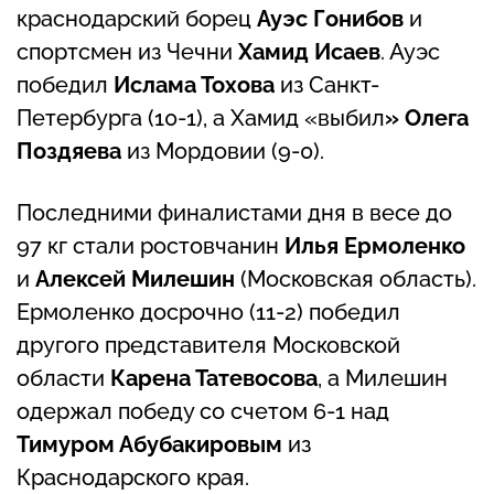
краснодарский борец
Ауэс Гонибов
и
спортсмен из Чечни
Хамид Исаев
. Ауэс
победил
Ислама Тохова
из Санкт-
Петербурга (10-1), а Хамид «выбил
» Олега
Поздяева
из Мордовии (9-0).
Последними финалистами дня в весе до
97 кг стали ростовчанин
Илья Ермоленко
и
Алексей Милешин
(Московская область).
Ермоленко досрочно (11-2) победил
другого представителя Московской
области
Карена Татевосова
, а Милешин
одержал победу со счетом 6-1 над
Тимуром Абубакировым
из
Краснодарского края.