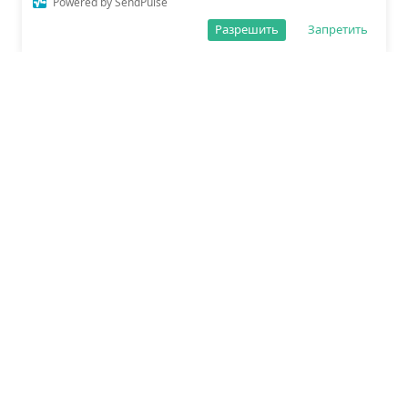
Powered by SendPulse
Разрешить
Запретить
О редакции
Политика обработки данных
Правила сайта
Сетевое издание «Спорт25»