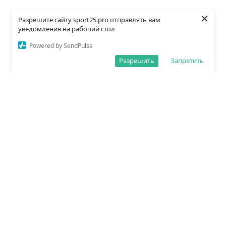
×
Разрешите сайту sport25.pro отправлять вам
уведомления на рабочий стол
Powered by SendPulse
Разрешить
Запретить
О редакции
Политика обработки данных
Правила сайта