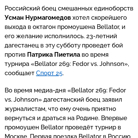
Российский боец смешанных единоборств
Усман Нурмагомедов
хотел скорейшего
выхода в октагон промоушена Bellator, и
его желание исполнилось. 23-летний
дагестанец в эту субботу проведет бой
против
Патрика Пиетила
во время
турнира «Bellator 269: Fedor vs. Johnson»,
сообщает
Спорт 25
.
Во время медиа-дня «Bellator 269: Fedor
vs. Johnson» дагестанский боец ​​заявил
журналистам, что ему очень приятно
вернуться и драться на Родине. Впервые
промоушен Bellator проведёт турнир в
Москве. Первая поездка Bellator в Россию