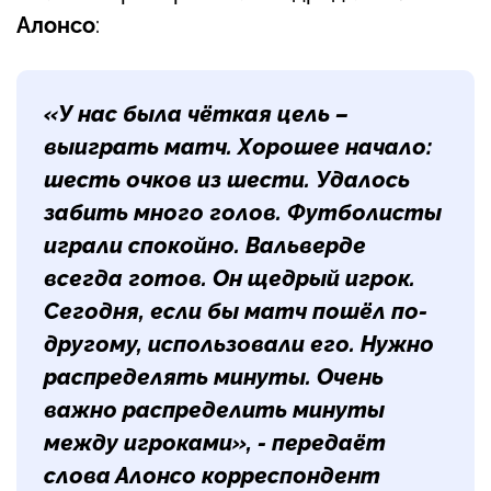
Алонсо
:
«У нас была чёткая цель –
выиграть матч. Хорошее начало:
шесть очков из шести. Удалось
забить много голов. Футболисты
играли спокойно. Вальверде
всегда готов. Он щедрый игрок.
Сегодня, если бы матч пошёл по-
другому, использовали его. Нужно
распределять минуты. Очень
важно распределить минуты
между игроками», - передаёт
слова Алонсо корреспондент