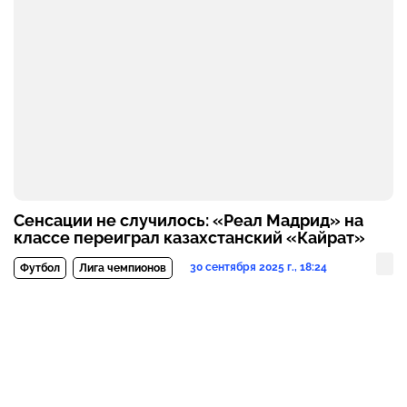
Сенсации не случилось: «Реал Мадрид» на
классе переиграл казахстанский «Кайрат»
30 сентября 2025 г., 18:24
Футбол
Лига чемпионов