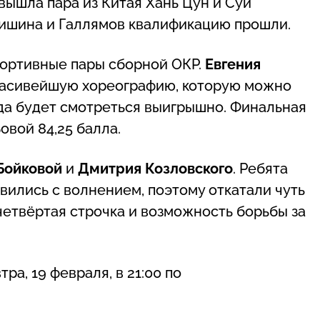
вышла пара из Китая Хань Цун и Суй
 Мишина и Галлямов квалификацию прошли.
портивные пары сборной ОКР.
Евгения
расивейшую хореографию, которую можно
гда будет смотреться выигрышно. Финальная
овой 84,25 балла.
Бойковой
и
Дмитрия Козловского
. Ребята
вились с волнением, поэтому откатали чуть
 четвёртая строчка и возможность борьбы за
а, 19 февраля, в 21:00 по