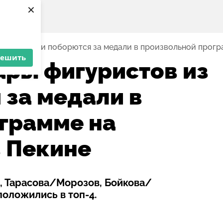
×
в из России поборются за медали в произвольной прогр
решить
ары фигуристов из
 за медали в
грамме на
 Пекине
 Тарасова/Морозов, Бойкова/
положились в топ-4.