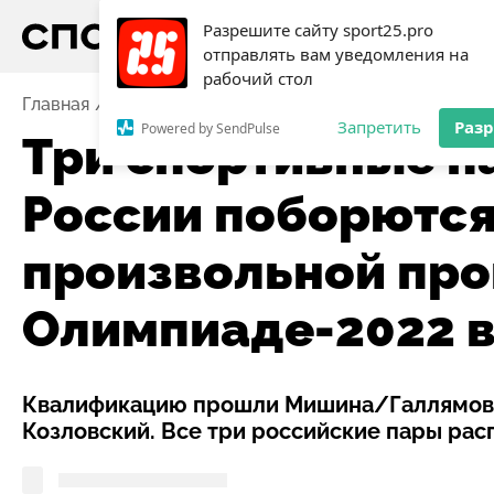
Разрешите сайту sport25.pro
отправлять вам уведомления на
рабочий стол
Главная
Новости
Три спортивные пары фигуристо
Запретить
Раз
Powered by SendPulse
Три спортивные п
России поборются
произвольной про
Олимпиаде-2022 в
Квалификацию прошли Мишина/Галлямов,
Козловский. Все три российские пары рас