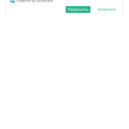
Powered by SendPulse
Разрешить
Запретить
О редакции
Политика обработки данных
Правила сайта
Сетевое издание «Спорт25»