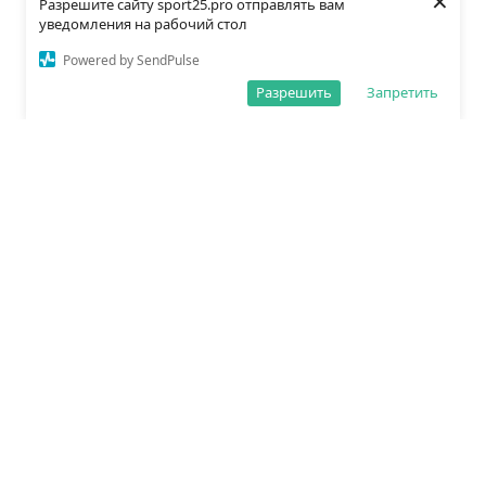
×
Разрешите сайту sport25.pro отправлять вам
уведомления на рабочий стол
Powered by SendPulse
Разрешить
Запретить
О редакции
Политика обработки данных
Правила сайта