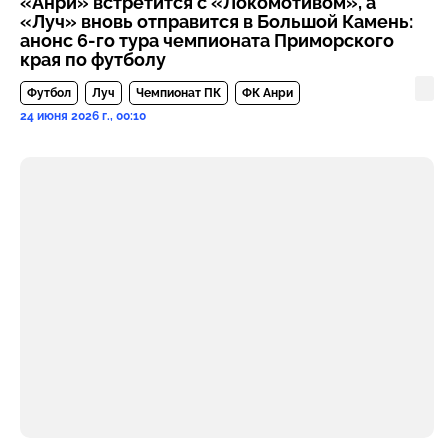
«Анри» встретится с «Локомотивом», а
«Луч» вновь отправится в Большой Камень:
анонс 6-го тура чемпионата Приморского
края по футболу
Футбол
Луч
Чемпионат ПК
ФК Анри
24 июня 2026 г., 00:10