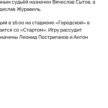
вным судьёй назначен Вячеслав Сытов, а
дислав Журавель.
ий в 16:00 на стадионе «Городской» в
ится со «Стартом». Игру рассудит
значены Леонид Постриганов и Антон