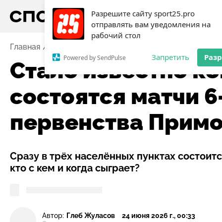
Разрешите сайту sport25.pro
отправлять вам уведомления на
рабочий стол
Главная
Новости
Футбол
Стало известно когда 
Запретить
Раз
Powered by SendPulse
Стало известно ко
состоятся матчи 6
первенства Примо
Сразу в трёх населённых пунктах состоитс
кто с кем и когда сыграет?
Автор:
Глеб Жуласов
24 июня 2026 г., 00:33