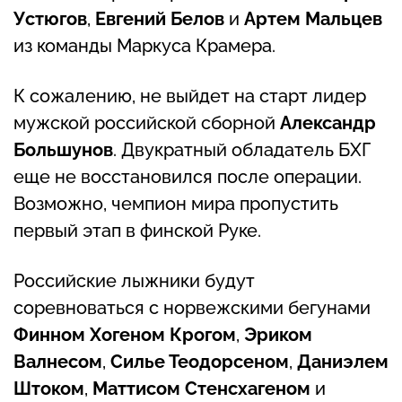
Устюгов
,
Евгений Белов
и
Артем Мальцев
из команды Маркуса Крамера.
К сожалению, не выйдет на старт лидер
мужской российской сборной
Александр
Большунов
. Двукратный обладатель БХГ
еще не восстановился после операции.
Возможно, чемпион мира пропустить
первый этап в финской Руке.
Российские лыжники будут
соревноваться с норвежскими бегунами
Финном Хогеном Крогом
,
Эриком
Валнесом
,
Силье Теодорсеном
,
Даниэлем
Штоком
,
Маттисом Стенсхагеном
и