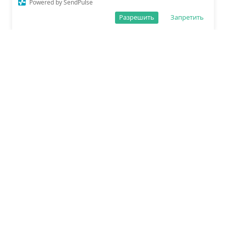
Powered by SendPulse
Разрешить
Запретить
О редакции
Политика обработки данных
Правила сайта
Сетевое издание «Спорт25»