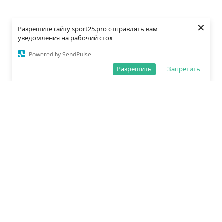
×
Разрешите сайту sport25.pro отправлять вам
уведомления на рабочий стол
Powered by SendPulse
Разрешить
Запретить
О редакции
Политика обработки данных
Правила сайта