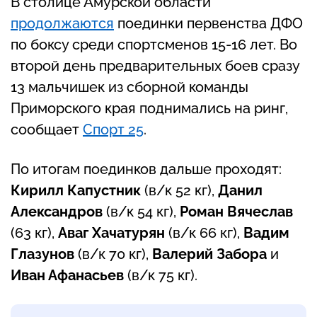
В столице Амурской области
продолжаются
поединки первенства ДФО
по боксу среди спортсменов 15-16 лет. Во
второй день предварительных боев сразу
13 мальчишек из сборной команды
Приморского края поднимались на ринг,
сообщает
Спорт 25
.
По итогам поединков дальше проходят:
Кирилл Капустник
(в/к 52 кг),
Данил
Александров
(в/к 54 кг),
Роман Вячеслав
(63 кг),
Аваг Хачатурян
(в/к 66 кг),
Вадим
Глазунов
(в/к 70 кг),
Валерий Забора
и
Иван Афанасьев
(в/к 75 кг).