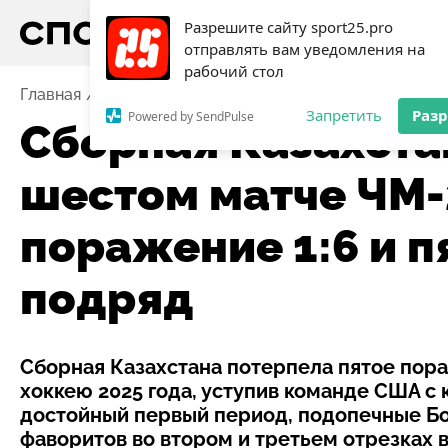
Разрешите сайту sport25.pro
отправлять вам уведомления на
рабочий стол
Главная
Новости
Хоккей
Сборная Казахстана ус
Запретить
Раз
Powered by SendPulse
Сборная Казахста
шестом матче ЧМ-
поражение 1:6 и 
подряд
Сборная Казахстана потерпела пятое пор
хоккею 2025 года, уступив команде США с 
достойный первый период, подопечные Бо
фаворитов во втором и третьем отрезках 