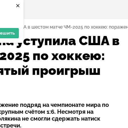
×
тупила США в шестом матче ЧМ-2025 по хоккею: поражен
решить
на уступила США в
2025 по хоккею:
пятый проигрыш
ажение подряд на чемпионате мира по
крупным счётом 1:6. Несмотря на
лякина не смогли сдержать натиск
встречи.