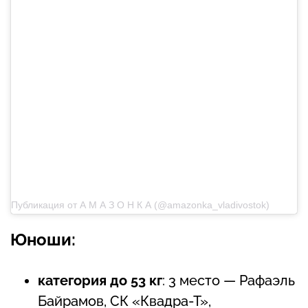
Публикация от А М А З О Н К А (@amazonka_vladivostok)
Юноши:
категория до 53 кг
: 3 место — Рафаэль
Байрамов, СК «Квадра-Т»,