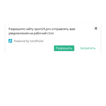
×
Разрешите сайту sport25.pro отправлять вам
уведомления на рабочий стол
Powered by SendPulse
Разрешить
Запретить
О редакции
Политика обработки данных