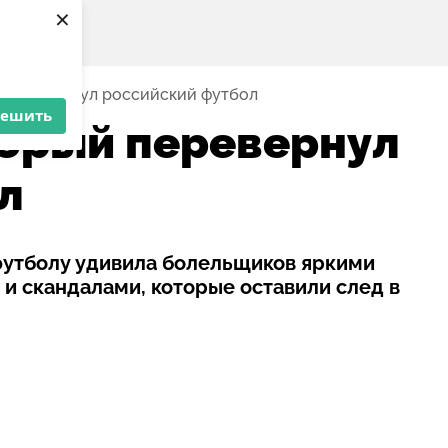
×
ый перевернул российский футбол
решить
торый перевернул
л
 футболу удивила болельщиков яркими
и скандалами, которые оставили след в