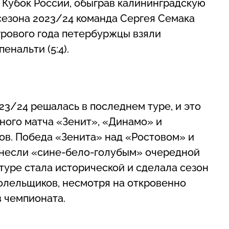
 Кубок России, обыграв калининградскую
о сезона 2023/24 команда Сергея Семака
грового года петербуржцы взяли
енальти (5:4).
23/24 решалась в последнем туре, и это
ного матча «Зенит», «Динамо» и
ов. Победа «Зенита» над «Ростовом» и
инесли «сине-бело-голубым» очередной
 туре стала исторической и сделала сезон
олельщиков, несмотря на откровенно
в чемпионата.