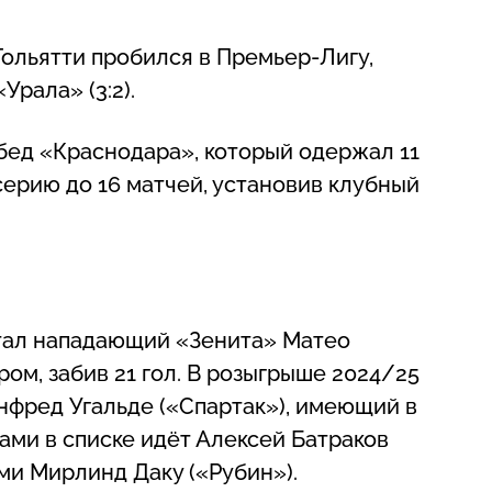
Тольятти пробился в Премьер-Лигу,
Урала» (3:2).
бед «Краснодара», который одержал 11
ерию до 16 матчей, установив клубный
стал нападающий «Зенита» Матео
ом, забив 21 гол. В розыгрыше 2024/25
нфред Угальде («Спартак»), имеющий в
лами в списке идёт Алексей Батраков
ами Мирлинд Даку («Рубин»).