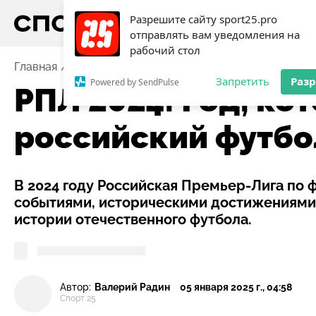
Разрешите сайту sport25.pro
отправлять вам уведомления на
рабочий стол
Главная
Новости
Футбол
РПЛ 2024: Год, котор
Запретить
Раз
Powered by SendPulse
РПЛ 2024: Год, ко
российский футбо
В 2024 году Российская Премьер-Лига по
событиями, историческими достижениями 
истории отечественного футбола.
Автор:
Валерий Радин
05 января 2025 г., 04:58
Спорт 25