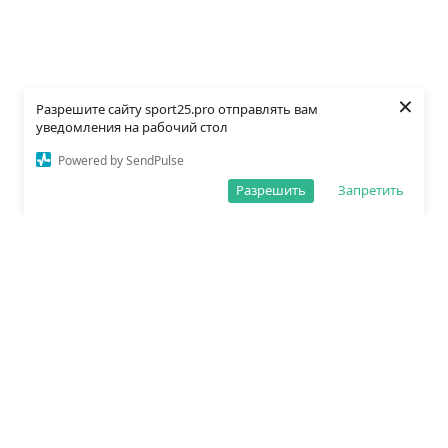
×
Разрешите сайту sport25.pro отправлять вам
уведомления на рабочий стол
Powered by SendPulse
Разрешить
Запретить
О редакции
Политика обработки данных