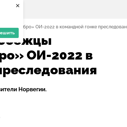
×
али «серебро» ОИ-2022 в командной гонке преследован
решить
кобежцы
ро» ОИ-2022 в
преследования
вители Норвегии.
2