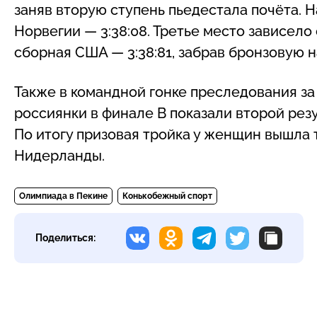
заняв вторую ступень пьедестала почёта. 
Норвегии — 3:38:08. Третье место зависело 
сборная США — 3:38:81, забрав бронзовую 
Также в командной гонке преследования за
россиянки в финале В показали второй резу
По итогу призовая тройка у женщин вышла та
Нидерланды.
Олимпиада в Пекине
Конькобежный спорт
Поделиться: