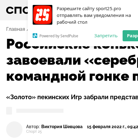
Разрешите сайту sport25.pro
отправлять вам уведомления на
рабочий стол
Главная
Новости
Российские конькобежцы завоев
Запретить
Раз
Powered by SendPulse
Российские конь
завоевали «сереб
командной гонке 
«Золото» пекинских Игр забрали предста
Автор:
Виктория Шевцова
15 февраля 2022 г., 09:4
Спорт 25