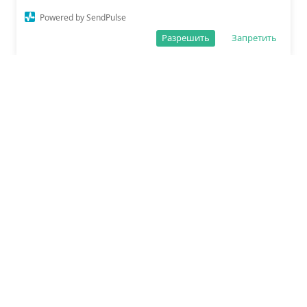
Powered by SendPulse
Разрешить
Запретить
О редакции
Политика обработки данных
Правила сайта