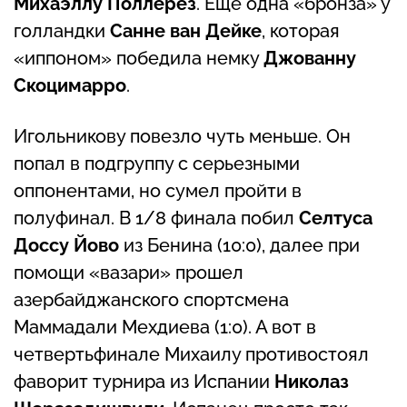
Михаэллу Поллерез
. Еще одна «бронза» у
голландки
Санне ван Дейке
, которая
«иппоном» победила немку
Джованну
Скоцимарро
.
Игольникову повезло чуть меньше. Он
попал в подгруппу с серьезными
оппонентами, но сумел пройти в
полуфинал. В 1/8 финала побил
Селтуса
Доссу Йово
из Бенина (10:0), далее при
помощи «вазари» прошел
азербайджанского спортсмена
Маммадали Мехдиева (1:0). А вот в
четвертьфинале Михаилу противостоял
фаворит турнира из Испании
Николаз