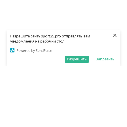
×
Разрешите сайту sport25.pro отправлять вам
уведомления на рабочий стол
Powered by SendPulse
Разрешить
Запретить
О редакции
Политика обработки данных