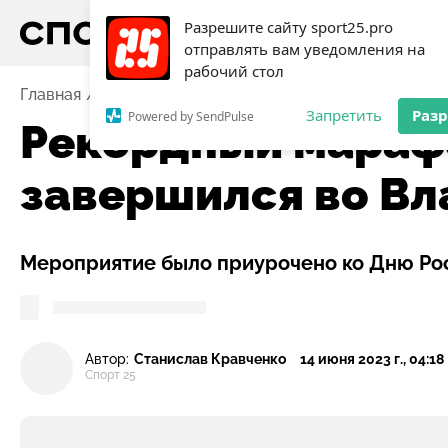
Разрешите сайту sport25.pro
отправлять вам уведомления на
рабочий стол
Главная
Новости
Рекордный марафонский заплыв 
Запретить
Раз
Powered by SendPulse
Рекордный мараф
завершился во Вл
Мероприятие было приурочено ко Дню Рос
Автор:
Станислав Кравченко
14 июня 2023 г., 04:18
Спорт 25