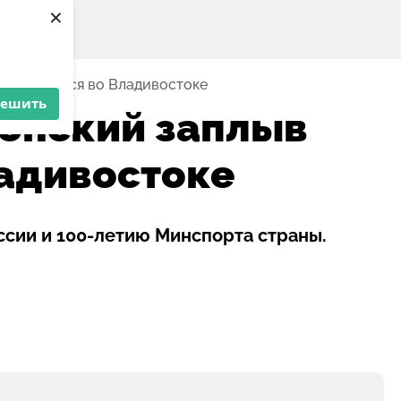
×
завершился во Владивостоке
решить
онский заплыв
адивостоке
сии и 100-летию Минспорта страны.