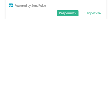
Powered by SendPulse
Разрешить
Запретить
О редакции
Политика обработки данных
Правила сайта
Сетевое издание «Спорт25»