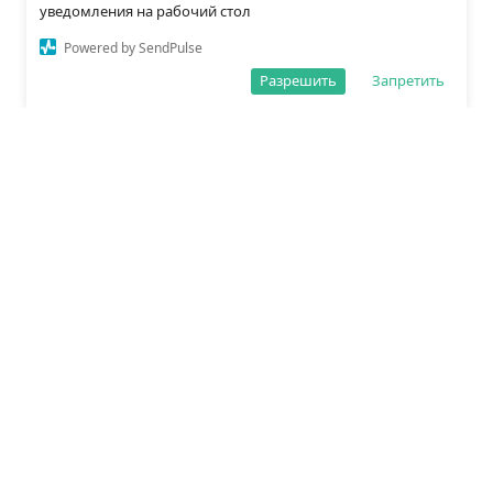
уведомления на рабочий стол
Powered by SendPulse
Разрешить
Запретить
О редакции
Политика обработки данных
Правила сайта