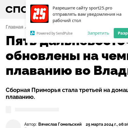
Разрешите сайту sport25.pro
отправлять вам уведомления на
рабочий стол
Главная
Новости
Пять дальневосточных рекордов
Запретить
Раз
Powered by SendPulse
Пять дальневосто
обновлены на чем
плаванию во Влад
Сборная Приморья стала третьей на дома
плаванию.
Автор:
Вячеслав Гомельский
25 марта 2024 г., 06:0