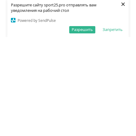
×
Разрешите сайту sport25.pro отправлять вам
уведомления на рабочий стол
Powered by SendPulse
Разрешить
Запретить
О редакции
Политика обработки данных
Правила сайта