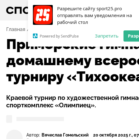
Разрешите сайту sport25.pro
отправлять вам уведомления на
рабочий стол
Главная
Новости
Приморские гимнастки готовятс
Запретить
Раз
Powered by SendPulse
Приморские гимна
домашнему всеро
турниру «Тихооке
Краевой турнир по художественной гимн
спорткомплекс «Олимпиец».
Автор:
Вячеслав Гомельский
20 октября 2025 г., 07