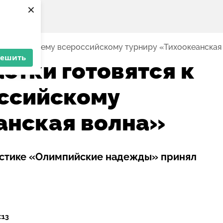
×
я к домашнему всероссийскому турниру «Тихоокеанская
решить
стки готовятся к
ссийскому
анская волна»
астике «Олимпийские надежды» принял
:13