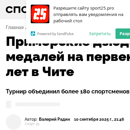
Разрешите сайту sport25.pro
отправлять вам уведомления на
рабочий стол
Главная
Новости
Единоборства
Приморские дзю
Запретить
Раз
Powered by SendPulse
Приморские дзюдо
медалей на перве
лет в Чите
Турнир объединил более 180 спортсменов 
Автор:
Валерий Радин
10 сентября 2025 г., 21:46
Спорт 25