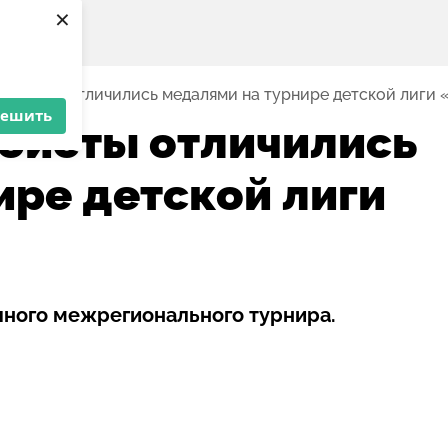
×
доисты отличились медалями на турнире детской лиги
решить
оисты отличились
ире детской лиги
пного межрегионального турнира.