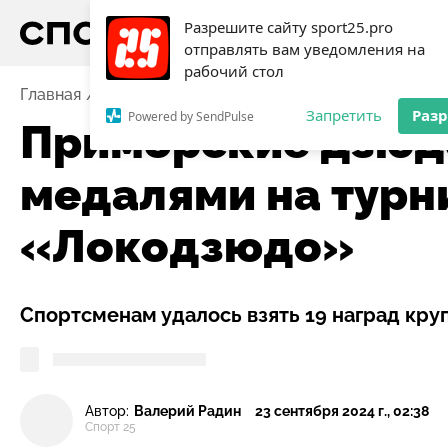
Разрешите сайту sport25.pro
отправлять вам уведомления на
рабочий стол
Главная
Новости
Единоборства
Приморские дзю
Запретить
Раз
Powered by SendPulse
Приморские дзюд
медалями на турн
«Локодзюдо»
Спортсменам удалось взять 19 наград кру
Автор:
Валерий Радин
23 сентября 2024 г., 02:38
Спорт 25