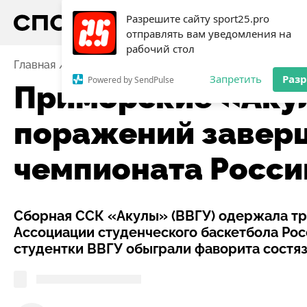
Разрешите сайту sport25.pro
отправлять вам уведомления на
рабочий стол
Главная
Новости
Баскетбол
Приморские «Акулы
Запретить
Раз
Powered by SendPulse
Приморские «Аку
поражений завер
чемпионата Росси
Сборная ССК «Акулы» (ВВГУ) одержала тр
Ассоциации студенческого баскетбола Рос
студентки ВВГУ обыграли фаворита состя