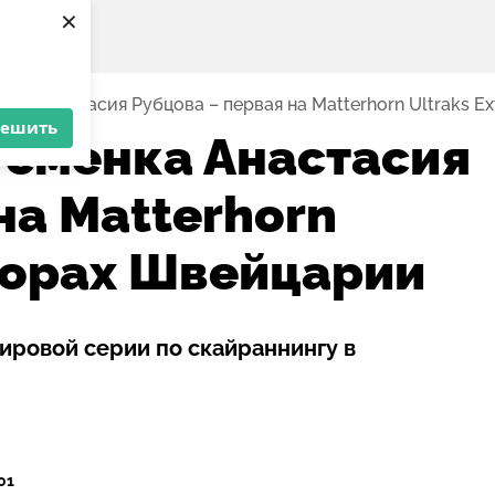
×
ка Анастасия Рубцова – первая на Matterhorn Ultraks E
решить
сменка Анастасия
на Matterhorn
 горах Швейцарии
ировой серии по скайраннингу в
:01