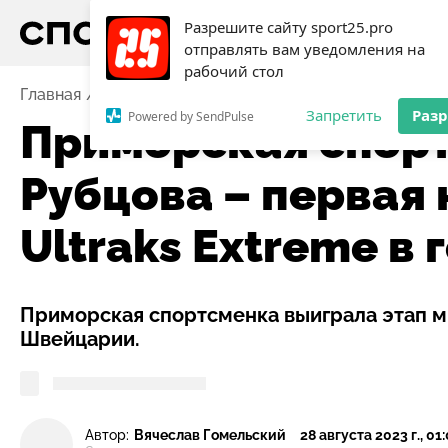
Разрешите сайту sport25.pro
отправлять вам уведомления на
рабочий стол
Главная
Новости
Экстрим
Приморская спортсмен
Запретить
Раз
Powered by SendPulse
Приморская спорт
Рубцова – первая 
Ultraks Extreme в
Приморская спортсменка выиграла этап м
Швейцарии.
Автор:
Вячеслав Гомельский
28 августа 2023 г., 01