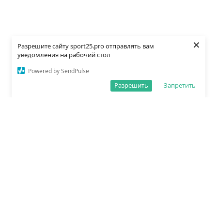
×
Разрешите сайту sport25.pro отправлять вам
уведомления на рабочий стол
Powered by SendPulse
Разрешить
Запретить
О редакции
Политика обработки данных
Правила сайта