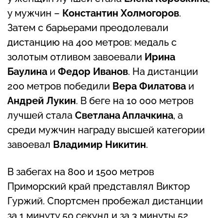
у мужчин –
Константин Холмогоров
.
Затем с барьерами преодолевали
дистанцию на 400 метров: медаль с
золотым отливом завоевали
Ирина
Баулина
и
Федор Иванов
. На дистанции
200 метров победили
Вера Филатова
и
Андрей Лукин
. В беге на 10 000 метров
лучшей стала
Светлана Аплачкина
, а
среди мужчин награду высшей категории
завоевал
Владимир Никитин
.
В забегах на 800 и 1500 метров
Приморский край представлял Виктор
Гуржий. Спортсмен пробежал дистанции
за 1 минуту 50 секунд и за 3 минуты 52