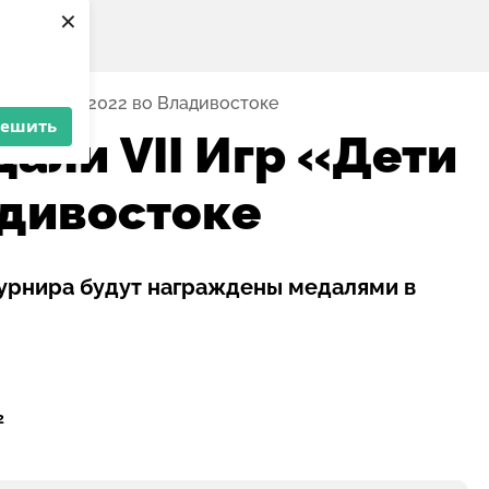
×
ети Азии» 2022 во Владивостоке
решить
али VII Игр «Дети
адивостоке
урнира будут награждены медалями в
2