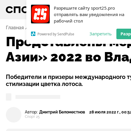
Разрешите сайту sport25.pro
отправлять вам уведомления на
рабочий стол
Главная
Новости
Представлены медали VII Игр «Д
Запретить
Раз
Powered by SendPulse
Представлены мед
Азии» 2022 во Вл
Победители и призеры международного т
стилизации цветка лотоса.
Автор:
Дмитрий Беломестнов
28 июля 2022 г., 00:5
Спорт 25