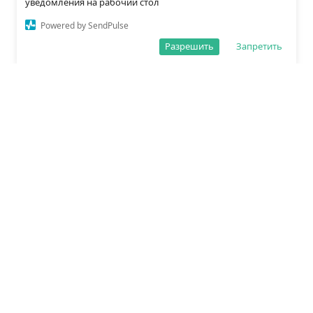
уведомления на рабочий стол
Powered by SendPulse
Разрешить
Запретить
О редакции
Политика обработки данных
Правила сайта