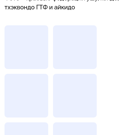
тхэквондо ГТФ и айкидо
Фотогалерея