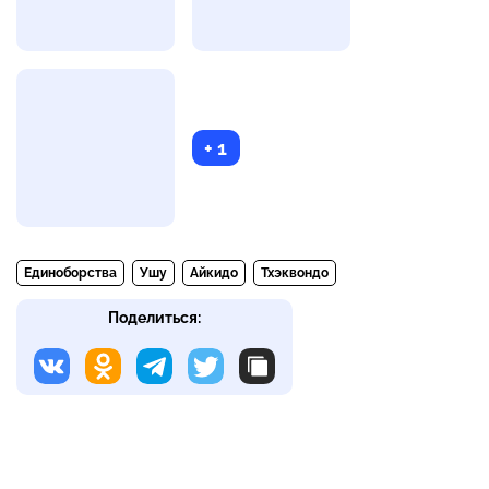
+ 1
Единоборства
Ушу
Айкидо
Тхэквондо
Поделиться: