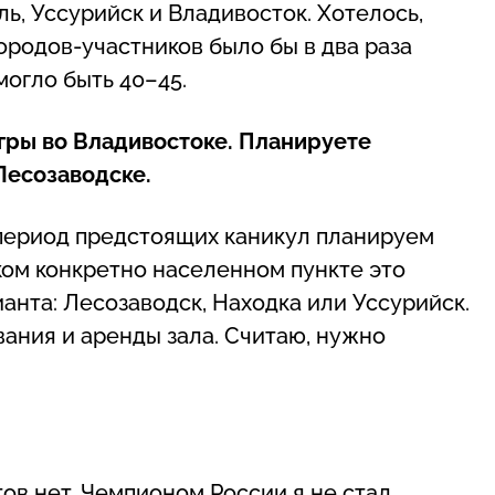
ль, Уссурийск и Владивосток. Хотелось,
городов-участников было бы в два раза
могло быть 40–45.
игры во Владивостоке. Планируете
Лесозаводске.
 период предстоящих каникул планируем
аком конкретно населенном пункте это
анта: Лесозаводск, Находка или Уссурийск.
ния и аренды зала. Считаю, нужно
?
ов нет. Чемпионом России я не стал.