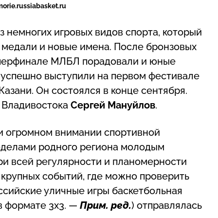
rie.russiabasket.ru
з немногих игровых видов спорта, который
 медали и новые имена. После бронзовых
уперфинале МЛБЛ порадовали и юные
и успешно выступили на первом фестивале
азани. Он состоялся в конце сентября.
з Владивостока
Сергей Мануйлов
.
и огромном внимании спортивной
ределами родного региона молодым
ри всей регулярности и планомерности
 крупных событий, где можно проверить
оссийские уличные игры баскетбольная
в формате 3х3. —
Прим. ред.
) отправлялась