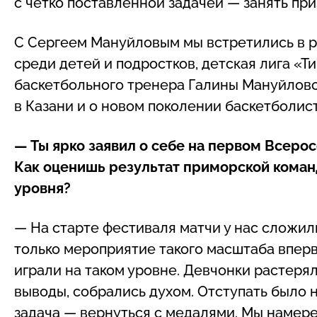
с четко поставленной задачей — занять при
С Сергеем Мануйловым мы встретились в р
среди детей и подростков, детская лига «Т
баскетбольного тренера Галины Мануйлово
в Казани и о новом поколении баскетболист
— Ты ярко заявил о себе на первом Всерос
Как оценишь результат приморской коман
уровня?
— На старте фестиваля матчи у нас сложил
только мероприятие такого масштаба вперв
играли на таком уровне. Девчонки растеря
выводы, собрались духом. Отступать было 
задача — вернуться с медалями. Мы намере