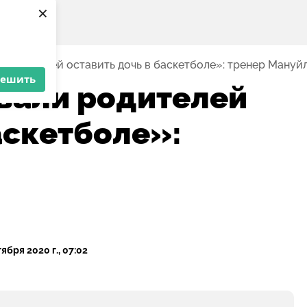
×
 родителей оставить дочь в баскетболе»: тренер Мануй
решить
вали родителей
аскетболе»:
тября 2020 г., 07:02