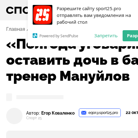
Разрешите сайту sport25.pro
отправлять вам уведомления на
рабочий стол
Главная
Видео
Баскетбол
«Полгода уговаривали
Запретить
Раз
Powered by SendPulse
«Полгода уговари
оставить дочь в б
тренер Мануйлов
22 ок
egor@sport25.pro
Автор:
Егор Коваленко
Спорт 25