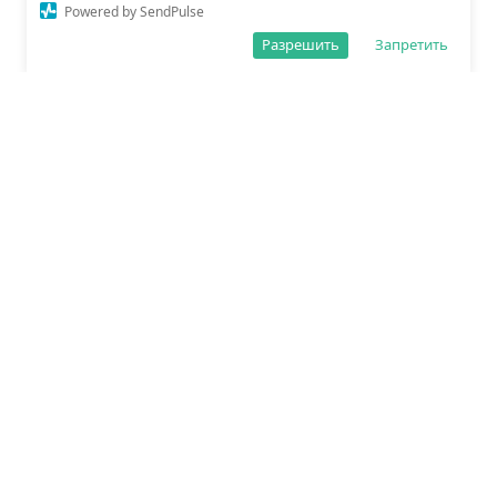
Powered by SendPulse
Разрешить
Запретить
О редакции
Политика обработки данных
Правила сайта
Сетевое издание «Спорт25»