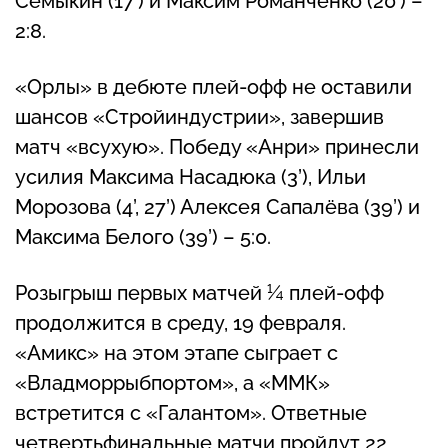
Семыкин (17’) и Максим Романченко (20’) –
2:8.
«Орлы» в дебюте плей-офф не оставили
шансов «Стройиндустрии», завершив
матч «всухую». Победу «Анри» принесли
усилия Максима Насадюка (3’), Ильи
Морозова (4’, 27’) Алексея Сапалёва (39’) и
Максима Белого (39’) – 5:0.
Розыгрыш первых матчей ¼ плей-офф
продолжится в среду, 19 февраля.
«Амикс» на этом этапе сыграет с
«Владморрыбпортом», а «ММК»
встретится с «Галантом». Ответные
четвертьфинальные матчи пройдут 22