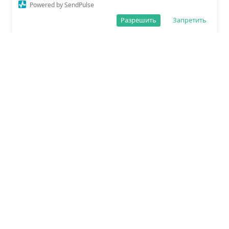
Powered by SendPulse
Разрешить
Запретить
О редакции
Политика обработки данных
Правила сайта
Сетевое издание «Спорт25»