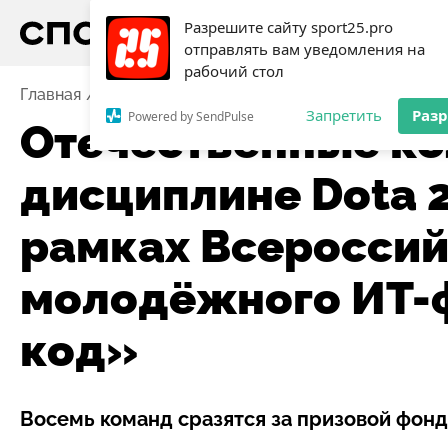
Разрешите сайту sport25.pro
отправлять вам уведомления на
рабочий стол
Главная
Новости
Отечественные коллективы по д
Запретить
Раз
Powered by SendPulse
Отечественные ко
дисциплине Dota 2
рамках Всероссий
молодёжного ИТ-
код»
Восемь команд сразятся за призовой фонд 