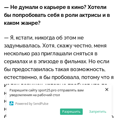
— Не думали о карьере в кино? Хотели
бы попробовать себя в роли актрисы и в
каком жанре?
— Я, кстати, никогда об этом не
задумывалась. Хотя, скажу честно, меня
несколько раз приглашали сняться в
сериалах и в эпизоде в фильмах. Но если
бы предоставилась такая возможность,
естественно, я бы пробовала, потому что я
из тех девушек, которые пробуют что-то
×
Разрешите сайту sport25.pro отправлять вам
новое, всегда не стоят на месте. Нужен
уведомления на рабочий стол
новый опыт, нужно его получать,
Powered by SendPulse
набираться каких-то новых знаний. И да, я
Разрешить
Запретить
бы попробовала, но жанр, я думаю, что это