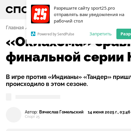
Разрешите сайту sport25.pro
отправлять вам уведомления на
рабочий стол
Главная
Новости
Баскетбол
«Оклахома» сравня
Запретить
Раз
Powered by SendPulse
«Оклахома» сравн
финальной серии 
В игре против «Индианы» «Тандер» пришл
происходило в этом сезоне.
Автор:
Вячеслав Гомельский
14 июня 2025 г., 03:46
Спорт 25