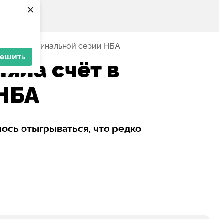
×
ла счёт в финальной серии НБА
решить
яла счёт в
НБА
ось отыгрываться, что редко